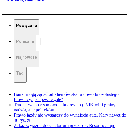
Powiązane
Polecane
Najnowsze
Tagi
Banki mogą żądać od klientów skanu dowodu osobistego.
Prawnicy: jest pewne „ale”
Trudna walka z samowolą budowlaną. NIK wini gminy i
nadzór, a te polityków
Prawo jazdy nie wystarczy do wynajęcia auta. Kary nawet do
30 tys. zł
Zakaz wyjazdu do sanatorium przez rok. Resort planuje