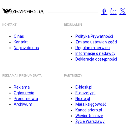
KONTAKT
REGULAMIN
O nas
Polityka Prywatności
Kontakt
Zmiana ustawień zgód
Napisz do nas
Regulamin serwisu
Informacje o nadawcy
Deklaracja dostępności
REKLAMA I PRENUMERATA
PARTNERZY
Reklama
E-kiosk.pl
Ogłoszenia
E-gazety.pl
Prenumerata
Nexto.pl
Archiwum
Mała księgowość
Kancelarierp.pl
Wieści Rolnicze
Życie Warszawy