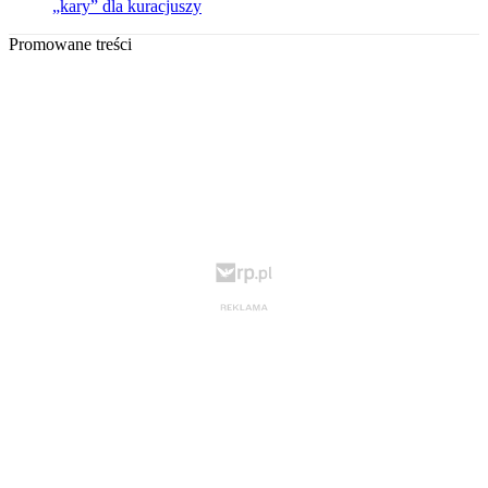
„kary” dla kuracjuszy
Promowane treści