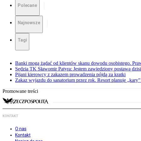
Polecane
Najnowsze
Tagi
Banki mogą żądać od klientów skanu dowodu osobistego. Praw
Sędzia TK Sławomir Patyra: Jestem zawiedziony postawą dzisiej
Pijani kierowcy z zakazem prowadzenia pójdą za kratki
Zakaz wyjazdu do sanatorium przez rok. Resort planuje „kary”
Promowane treści
KONTAKT
O nas
Kontakt