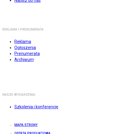
Napisz do nas
REKLAMA I PRENUMERATA
Reklama
Ogłoszenia
Prenumerata
Archiwum
NASZE WYDARZENIA
Szkolenia i konferencje
MAPA STRONY
OFERTA PRODUKTOWA