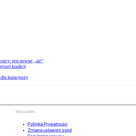
nicy: jest pewne „ale”
szej koalicji
 dla kuracjuszy
REGULAMIN
Polityka Prywatności
Zmiana ustawień zgód