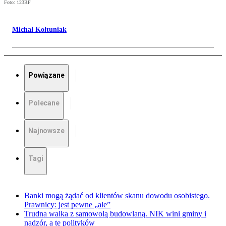
Foto: 123RF
Michał Kołtuniak
Powiązane
Polecane
Najnowsze
Tagi
Banki mogą żądać od klientów skanu dowodu osobistego.
Prawnicy: jest pewne „ale”
Trudna walka z samowolą budowlaną. NIK wini gminy i
nadzór, a te polityków