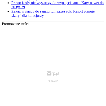
Prawo jazdy nie wystarczy do wynajęcia auta. Kary nawet do
30 tys. zł
Zakaz wyjazdu do sanatorium przez rok. Resort planuje
„kary” dla kuracjuszy
Promowane treści