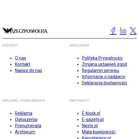
KONTAKT
REGULAMIN
O nas
Polityka Prywatności
Kontakt
Zmiana ustawień zgód
Napisz do nas
Regulamin serwisu
Informacje o nadawcy
Deklaracja dostępności
REKLAMA I PRENUMERATA
PARTNERZY
Reklama
E-kiosk.pl
Ogłoszenia
E-gazety.pl
Prenumerata
Nexto.pl
Archiwum
Mała księgowość
Kancelarierp.pl