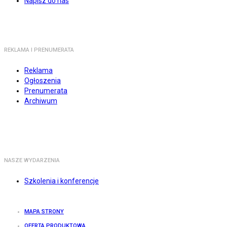
Napisz do nas
REKLAMA I PRENUMERATA
Reklama
Ogłoszenia
Prenumerata
Archiwum
NASZE WYDARZENIA
Szkolenia i konferencje
MAPA STRONY
OFERTA PRODUKTOWA