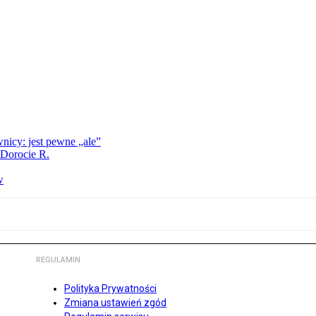
nicy: jest pewne „ale”
 Dorocie R.
w
REGULAMIN
Polityka Prywatności
Zmiana ustawień zgód