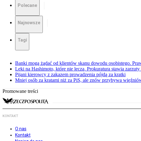
Polecane
Najnowsze
Tagi
Banki mogą żądać od klientów skanu dowodu osobistego. Praw
Leki na Hashimoto, które nie leczą. Prokuratura stawia zarzuty
Pijani kierowcy z zakazem prowadzenia pójdą za kratki
Mniej osób za kratami niż za PiS, ale znów przybywa więźnió
Promowane treści
KONTAKT
O nas
Kontakt