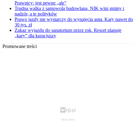
Prawnicy: jest pewne „ale”
Trudna walka z samowolą budowlaną. NIK wini gminy i
nadzór, a te polityków
Prawo jazdy nie wystarczy do wynajęcia auta. Kary nawet do
30 tys. zł
Zakaz wyjazdu do sanatorium przez rok. Resort planuje
„kary” dla kuracjuszy
Promowane treści