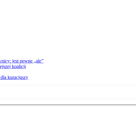
nicy: jest pewne „ale”
szej koalicji
 dla kuracjuszy