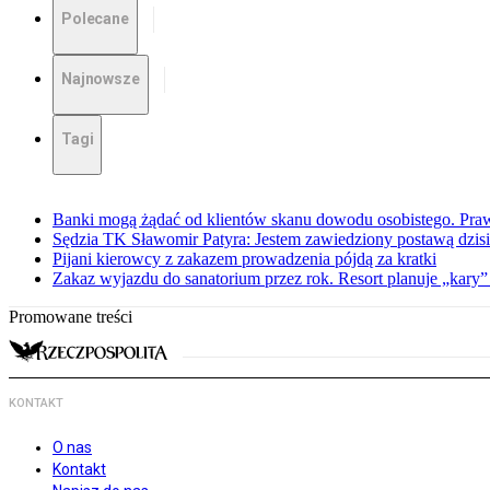
Polecane
Najnowsze
Tagi
Banki mogą żądać od klientów skanu dowodu osobistego. Praw
Sędzia TK Sławomir Patyra: Jestem zawiedziony postawą dzisiej
Pijani kierowcy z zakazem prowadzenia pójdą za kratki
Zakaz wyjazdu do sanatorium przez rok. Resort planuje „kary”
Promowane treści
KONTAKT
O nas
Kontakt