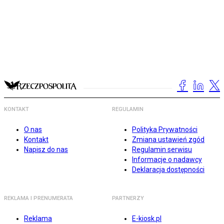
KONTAKT
REGULAMIN
O nas
Polityka Prywatności
Kontakt
Zmiana ustawień zgód
Napisz do nas
Regulamin serwisu
Informacje o nadawcy
Deklaracja dostępności
REKLAMA I PRENUMERATA
PARTNERZY
Reklama
E-kiosk.pl