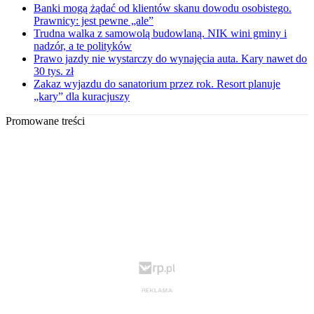
Banki mogą żądać od klientów skanu dowodu osobistego.
Prawnicy: jest pewne „ale”
Trudna walka z samowolą budowlaną. NIK wini gminy i
nadzór, a te polityków
Prawo jazdy nie wystarczy do wynajęcia auta. Kary nawet do
30 tys. zł
Zakaz wyjazdu do sanatorium przez rok. Resort planuje
„kary” dla kuracjuszy
Promowane treści