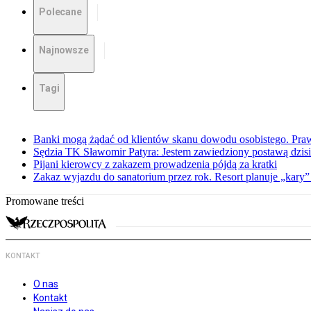
Polecane
Najnowsze
Tagi
Banki mogą żądać od klientów skanu dowodu osobistego. Praw
Sędzia TK Sławomir Patyra: Jestem zawiedziony postawą dzisiej
Pijani kierowcy z zakazem prowadzenia pójdą za kratki
Zakaz wyjazdu do sanatorium przez rok. Resort planuje „kary”
Promowane treści
KONTAKT
O nas
Kontakt