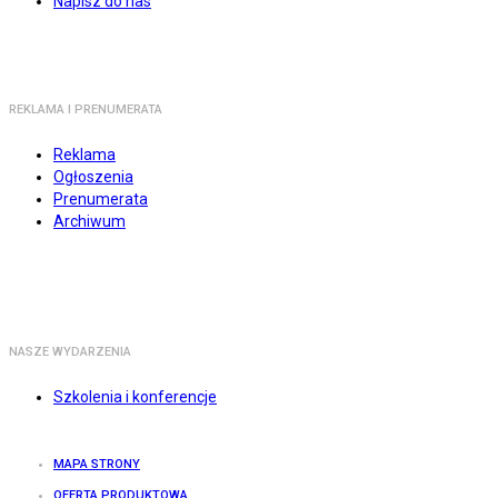
Napisz do nas
REKLAMA I PRENUMERATA
Reklama
Ogłoszenia
Prenumerata
Archiwum
NASZE WYDARZENIA
Szkolenia i konferencje
MAPA STRONY
OFERTA PRODUKTOWA