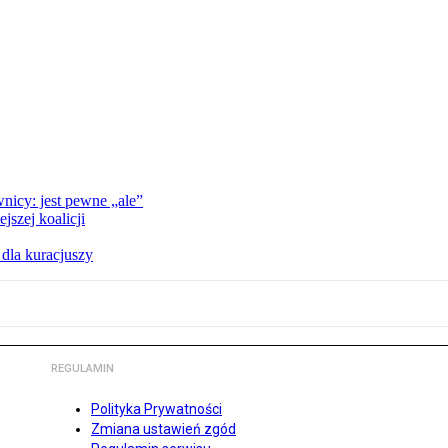
nicy: jest pewne „ale”
szej koalicji
 dla kuracjuszy
REGULAMIN
Polityka Prywatności
Zmiana ustawień zgód