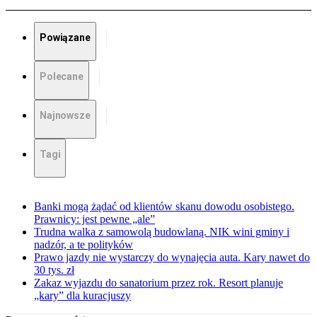
Powiązane
Polecane
Najnowsze
Tagi
Banki mogą żądać od klientów skanu dowodu osobistego.
Prawnicy: jest pewne „ale”
Trudna walka z samowolą budowlaną. NIK wini gminy i
nadzór, a te polityków
Prawo jazdy nie wystarczy do wynajęcia auta. Kary nawet do
30 tys. zł
Zakaz wyjazdu do sanatorium przez rok. Resort planuje
„kary” dla kuracjuszy