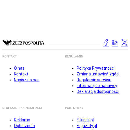
KONTAKT
REGULAMIN
O nas
Polityka Prywatności
Kontakt
Zmiana ustawień zgód
Napisz do nas
Regulamin serwisu
Informacje o nadawcy
Deklaracja dostępności
REKLAMA I PRENUMERATA
PARTNERZY
Reklama
E-kiosk.pl
Ogłoszenia
E-gazety.pl