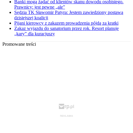
Banki mogą żądać od klientów skanu dowodu osobistego.
Prawnicy: jest pewne „ale”
Sędzia TK Sławomir Patyra: Jestem zawiedziony postawą
dzisiejszej koalicji
Pijani kierowcy z zakazem prowadzenia pójdą za kratki
Zakaz wyjazdu do sanatorium przez rok. Resort planuje
„kary” dla kuracjuszy
Promowane treści