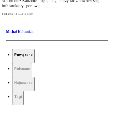
Wachu oraz Kadzidle – będą mogli korzystać z nowoczesnej
infrastruktury sportowej
Publikacja:
14.10.2010 03:00
Michał Kołtuniak
Powiązane
Polecane
Najnowsze
Tagi