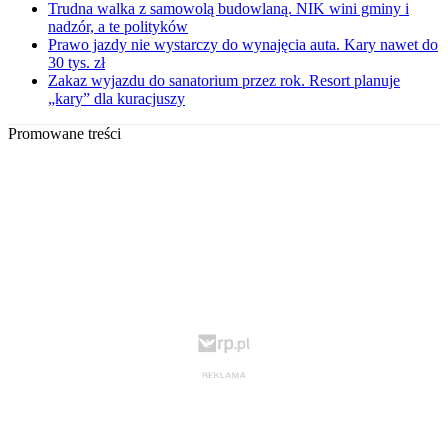
Trudna walka z samowolą budowlaną. NIK wini gminy i
nadzór, a te polityków
Prawo jazdy nie wystarczy do wynajęcia auta. Kary nawet do
30 tys. zł
Zakaz wyjazdu do sanatorium przez rok. Resort planuje
„kary” dla kuracjuszy
Promowane treści