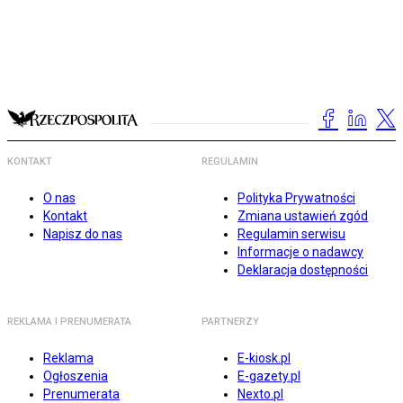
KONTAKT
REGULAMIN
O nas
Polityka Prywatności
Kontakt
Zmiana ustawień zgód
Napisz do nas
Regulamin serwisu
Informacje o nadawcy
Deklaracja dostępności
REKLAMA I PRENUMERATA
PARTNERZY
Reklama
E-kiosk.pl
Ogłoszenia
E-gazety.pl
Prenumerata
Nexto.pl