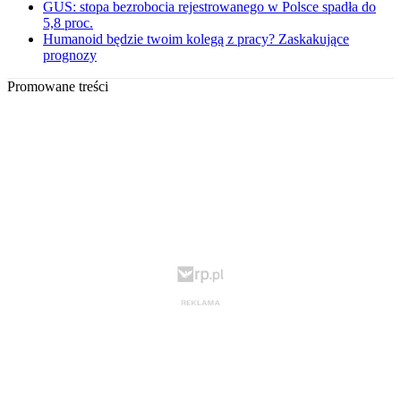
GUS: stopa bezrobocia rejestrowanego w Polsce spadła do
5,8 proc.
Humanoid będzie twoim kolegą z pracy? Zaskakujące
prognozy
Promowane treści