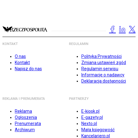
KONTAKT
REGULAMIN
O nas
Polityka Prywatności
Kontakt
Zmiana ustawień zgód
Napisz do nas
Regulamin serwisu
Informacje o nadawcy
Deklaracja dostępności
REKLAMA I PRENUMERATA
PARTNERZY
Reklama
E-kiosk.pl
Ogłoszenia
E-gazety.pl
Prenumerata
Nexto.pl
Archiwum
Mała księgowość
Kancelarierp.pl