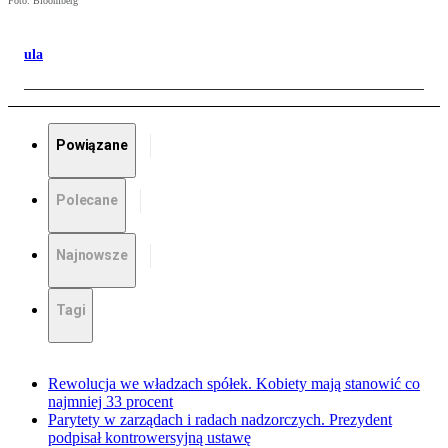
Foto: Bloomberg
ula
Powiązane
Polecane
Najnowsze
Tagi
Rewolucja we władzach spółek. Kobiety mają stanowić co
najmniej 33 procent
Parytety w zarządach i radach nadzorczych. Prezydent
podpisał kontrowersyjną ustawę