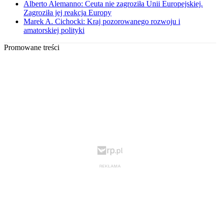
Alberto Alemanno: Ceuta nie zagroziła Unii Europejskiej.
Zagroziła jej reakcja Europy
Marek A. Cichocki: Kraj pozorowanego rozwoju i
amatorskiej polityki
Promowane treści