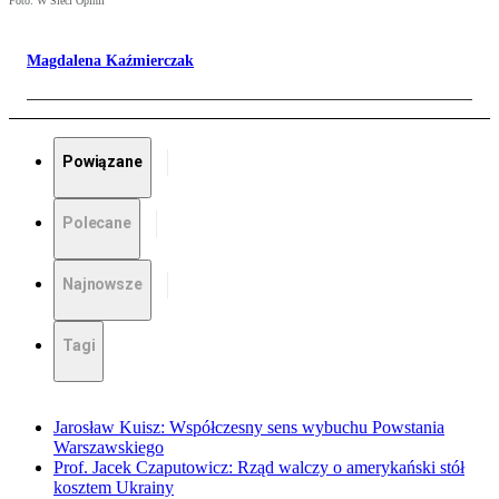
Foto: W Sieci Opinii
Magdalena Kaźmierczak
Powiązane
Polecane
Najnowsze
Tagi
Jarosław Kuisz: Współczesny sens wybuchu Powstania
Warszawskiego
Prof. Jacek Czaputowicz: Rząd walczy o amerykański stół
kosztem Ukrainy