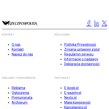
KONTAKT
REGULAMIN
O nas
Polityka Prywatności
Kontakt
Zmiana ustawień zgód
Napisz do nas
Regulamin serwisu
Informacje o nadawcy
Deklaracja dostępności
REKLAMA I PRENUMERATA
PARTNERZY
Reklama
E-kiosk.pl
Ogłoszenia
E-gazety.pl
Prenumerata
Nexto.pl
Archiwum
Mała księgowość
Kancelarierp.pl