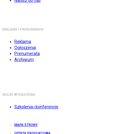
Napisz do nas
REKLAMA I PRENUMERATA
Reklama
Ogłoszenia
Prenumerata
Archiwum
NASZE WYDARZENIA
Szkolenia i konferencje
MAPA STRONY
OFERTA PRODUKTOWA