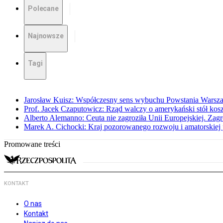
Polecane
Najnowsze
Tagi
Jarosław Kuisz: Współczesny sens wybuchu Powstania Warsz
Prof. Jacek Czaputowicz: Rząd walczy o amerykański stół kos
Alberto Alemanno: Ceuta nie zagroziła Unii Europejskiej. Zagro
Marek A. Cichocki: Kraj pozorowanego rozwoju i amatorskiej 
Promowane treści
KONTAKT
O nas
Kontakt