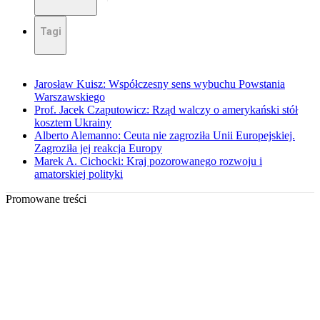
Tagi
Jarosław Kuisz: Współczesny sens wybuchu Powstania
Warszawskiego
Prof. Jacek Czaputowicz: Rząd walczy o amerykański stół
kosztem Ukrainy
Alberto Alemanno: Ceuta nie zagroziła Unii Europejskiej.
Zagroziła jej reakcja Europy
Marek A. Cichocki: Kraj pozorowanego rozwoju i
amatorskiej polityki
Promowane treści