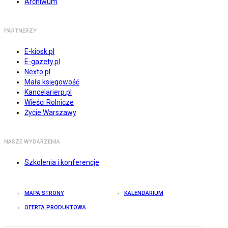
Archiwum
PARTNERZY
E-kiosk.pl
E-gazety.pl
Nexto.pl
Mała księgowość
Kancelarierp.pl
Wieści Rolnicze
Życie Warszawy
NASZE WYDARZENIA
Szkolenia i konferencje
MAPA STRONY
KALENDARIUM
OFERTA PRODUKTOWA