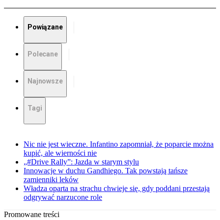
Powiązane
Polecane
Najnowsze
Tagi
Nic nie jest wieczne. Infantino zapomniał, że poparcie można
kupić, ale wierności nie
„#Drive Rally”: Jazda w starym stylu
Innowacje w duchu Gandhiego. Tak powstają tańsze
zamienniki leków
Władza oparta na strachu chwieje się, gdy poddani przestają
odgrywać narzucone role
Promowane treści