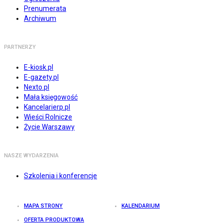
Prenumerata
Archiwum
PARTNERZY
E-kiosk.pl
E-gazety.pl
Nexto.pl
Mała księgowość
Kancelarierp.pl
Wieści Rolnicze
Życie Warszawy
NASZE WYDARZENIA
Szkolenia i konferencje
MAPA STRONY
KALENDARIUM
OFERTA PRODUKTOWA