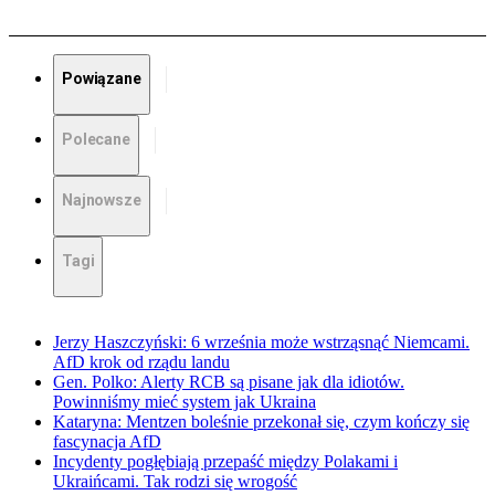
Powiązane
Polecane
Najnowsze
Tagi
Jerzy Haszczyński: 6 września może wstrząsnąć Niemcami.
AfD krok od rządu landu
Gen. Polko: Alerty RCB są pisane jak dla idiotów.
Powinniśmy mieć system jak Ukraina
Kataryna: Mentzen boleśnie przekonał się, czym kończy się
fascynacja AfD
Incydenty pogłębiają przepaść między Polakami i
Ukraińcami. Tak rodzi się wrogość