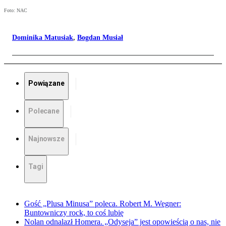
Foto: NAC
Dominika Matusiak
,
Bogdan Musiał
Powiązane
Polecane
Najnowsze
Tagi
Gość „Plusa Minusa” poleca. Robert M. Wegner:
Buntowniczy rock, to coś lubię
Nolan odnalazł Homera. „Odyseja” jest opowieścią o nas, nie