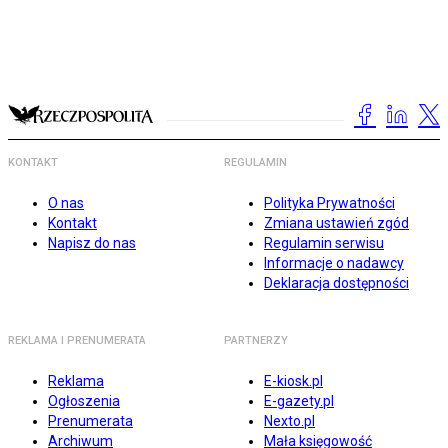
KONTAKT
REGULAMIN
O nas
Polityka Prywatności
Kontakt
Zmiana ustawień zgód
Napisz do nas
Regulamin serwisu
Informacje o nadawcy
Deklaracja dostępności
REKLAMA I PRENUMERATA
PARTNERZY
Reklama
E-kiosk.pl
Ogłoszenia
E-gazety.pl
Prenumerata
Nexto.pl
Archiwum
Mała księgowość