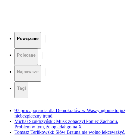
Powiązane
Polecane
Najnowsze
Tagi
97 proc. poparcia dla Demokratów w Waszyngtonie to już
niebezpieczny trend
Michał Szułdrzyński: Musk zobaczył koniec Zachodu.
Problem w tym, że oglądał go na X
Tomasz Terlikowski: Słów Brauna nie wolno lekceważyć.