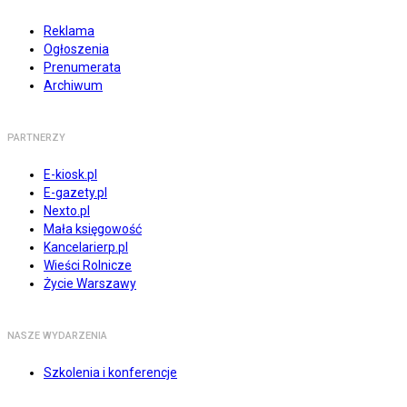
Reklama
Ogłoszenia
Prenumerata
Archiwum
PARTNERZY
E-kiosk.pl
E-gazety.pl
Nexto.pl
Mała księgowość
Kancelarierp.pl
Wieści Rolnicze
Życie Warszawy
NASZE WYDARZENIA
Szkolenia i konferencje