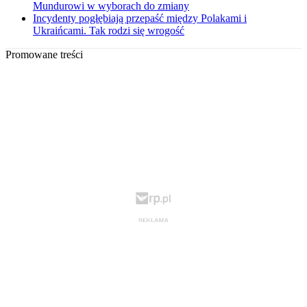
Mundurowi w wyborach do zmiany
Incydenty pogłębiają przepaść między Polakami i
Ukraińcami. Tak rodzi się wrogość
Promowane treści