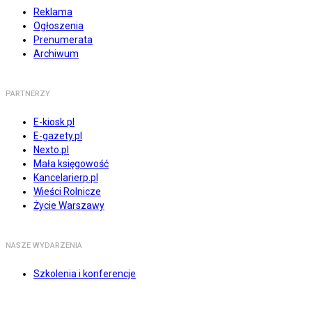
Reklama
Ogłoszenia
Prenumerata
Archiwum
PARTNERZY
E-kiosk.pl
E-gazety.pl
Nexto.pl
Mała księgowość
Kancelarierp.pl
Wieści Rolnicze
Życie Warszawy
NASZE WYDARZENIA
Szkolenia i konferencje