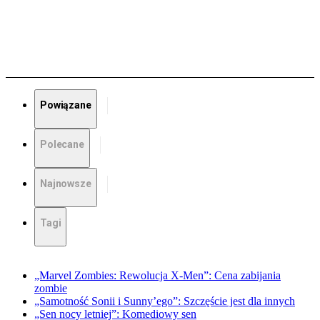
Powiązane
Polecane
Najnowsze
Tagi
„Marvel Zombies: Rewolucja X-Men”: Cena zabijania
zombie
„Samotność Sonii i Sunny’ego”: Szczęście jest dla innych
„Sen nocy letniej”: Komediowy sen