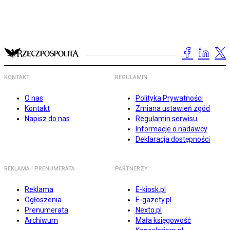
KONTAKT
REGULAMIN
O nas
Polityka Prywatności
Kontakt
Zmiana ustawień zgód
Napisz do nas
Regulamin serwisu
Informacje o nadawcy
Deklaracja dostępności
REKLAMA I PRENUMERATA
PARTNERZY
Reklama
E-kiosk.pl
Ogłoszenia
E-gazety.pl
Prenumerata
Nexto.pl
Archiwum
Mała księgowość