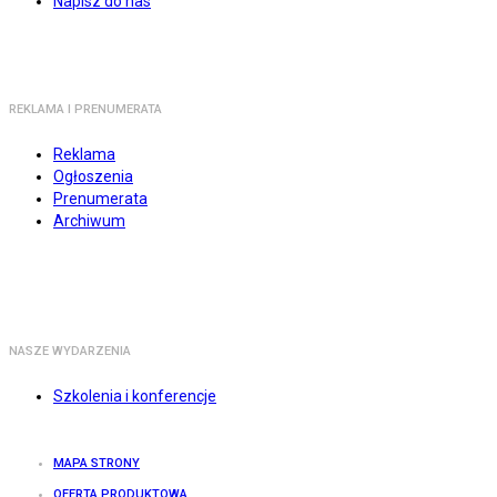
Napisz do nas
REKLAMA I PRENUMERATA
Reklama
Ogłoszenia
Prenumerata
Archiwum
NASZE WYDARZENIA
Szkolenia i konferencje
MAPA STRONY
OFERTA PRODUKTOWA