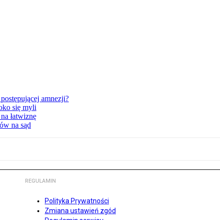
postępującej amnezji?
oko się myli
 na łatwiznę
tów na sąd
REGULAMIN
Polityka Prywatności
Zmiana ustawień zgód