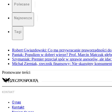
Polecane
Najnowsze
Tagi
Robert Gwiazdowski: Co ma przywracanie praworządności do 
Pantak: Populizm w dobrej wierze? Prof. Marcin Matczak głęb
Szymaniak: Premier przeciął spór w sprawie asesorów, ale idąc
Michał Ziemiak, rzecznik finansowy: Nie skazujmy konsumen
Promowane treści
KONTAKT
O nas
Kontakt