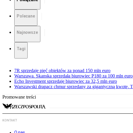
Polecane
Najnowsze
Tagi
7R sprzedaje pięć obiektów za ponad 150 mln euro
Warszawa. Skanska sprzedała biurowiec P180 za 100 mln euro
Echo Investment sprzedaje biurowiec za 32,5 mln euro
Warszawski drapacz chmur sprzedany za gigantyczną kwotę. To
Promowane treści
KONTAKT
O nas