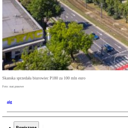
Skanska sprzedała biurowiec P180 za 100 mln euro
Foto: mat.prasowe
aig
Powiązane