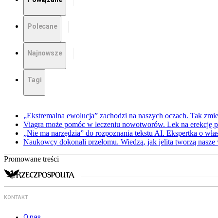
Polecane
Najnowsze
Tagi
„Ekstremalna ewolucja” zachodzi na naszych oczach. Tak zmien
Viagra może pomóc w leczeniu nowotworów. Lek na erekcję p
„Nie ma narzędzia” do rozpoznania tekstu AI. Ekspertka o wł
Naukowcy dokonali przełomu. Wiedzą, jak jelita tworzą nasz
Promowane treści
KONTAKT
O nas