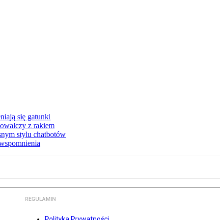
iają się gatunki
owalczy z rakiem
asnym stylu chatbotów
e wspomnienia
REGULAMIN
Polityka Prywatności