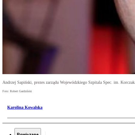
Andrzej Sapiński, prezes zarządu Wojewódzkiego Szpitala Spec. im. Korczak
Foto: Robert Gardziński
Karolina Kowalska
Powiązane