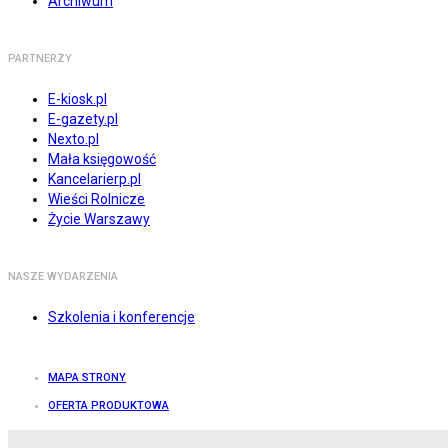
Archiwum
PARTNERZY
E-kiosk.pl
E-gazety.pl
Nexto.pl
Mała księgowość
Kancelarierp.pl
Wieści Rolnicze
Życie Warszawy
NASZE WYDARZENIA
Szkolenia i konferencje
MAPA STRONY
OFERTA PRODUKTOWA