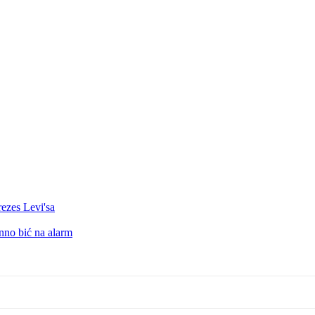
rezes Levi'sa
no bić na alarm