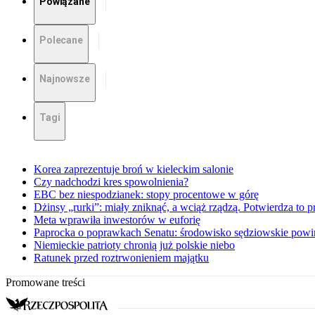
Powiązane
Polecane
Najnowsze
Tagi
Korea zaprezentuje broń w kieleckim salonie
Czy nadchodzi kres spowolnienia?
EBC bez niespodzianek: stopy procentowe w górę
Dżinsy „rurki”: miały zniknąć, a wciąż rządzą. Potwierdza to p
Meta wprawiła inwestorów w euforię
Paprocka o poprawkach Senatu: środowisko sędziowskie powin
Niemieckie patrioty chronią już polskie niebo
Ratunek przed roztrwonieniem majątku
Promowane treści