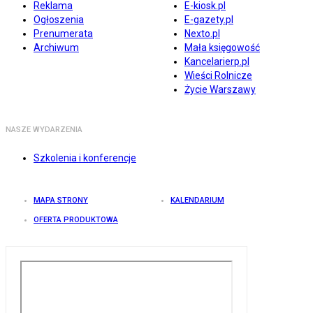
Reklama
E-kiosk.pl
Ogłoszenia
E-gazety.pl
Prenumerata
Nexto.pl
Archiwum
Mała księgowość
Kancelarierp.pl
Wieści Rolnicze
Życie Warszawy
NASZE WYDARZENIA
Szkolenia i konferencje
MAPA STRONY
KALENDARIUM
OFERTA PRODUKTOWA