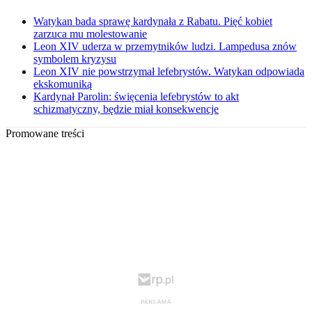
Watykan bada sprawę kardynała z Rabatu. Pięć kobiet
zarzuca mu molestowanie
Leon XIV uderza w przemytników ludzi. Lampedusa znów
symbolem kryzysu
Leon XIV nie powstrzymał lefebrystów. Watykan odpowiada
ekskomuniką
Kardynał Parolin: święcenia lefebrystów to akt
schizmatyczny, będzie miał konsekwencje
Promowane treści