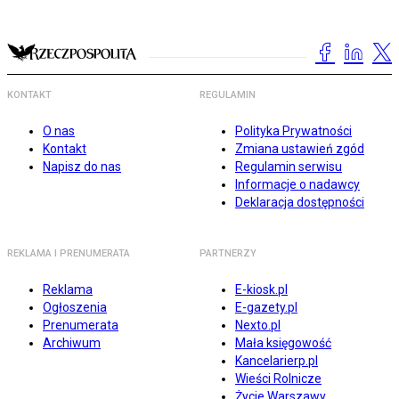
KONTAKT
REGULAMIN
O nas
Polityka Prywatności
Kontakt
Zmiana ustawień zgód
Napisz do nas
Regulamin serwisu
Informacje o nadawcy
Deklaracja dostępności
REKLAMA I PRENUMERATA
PARTNERZY
Reklama
E-kiosk.pl
Ogłoszenia
E-gazety.pl
Prenumerata
Nexto.pl
Archiwum
Mała księgowość
Kancelarierp.pl
Wieści Rolnicze
Życie Warszawy