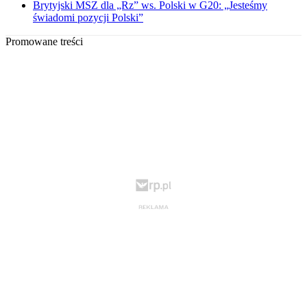
Brytyjski MSZ dla „Rz” ws. Polski w G20: „Jesteśmy
świadomi pozycji Polski”
Promowane treści