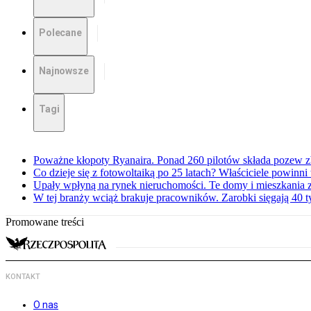
Polecane
Najnowsze
Tagi
Poważne kłopoty Ryanaira. Ponad 260 pilotów składa pozew 
Co dzieje się z fotowoltaiką po 25 latach? Właściciele powinni
Upały wpłyną na rynek nieruchomości. Te domy i mieszkania z
W tej branży wciąż brakuje pracowników. Zarobki sięgają 40 ty
Promowane treści
KONTAKT
O nas