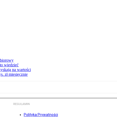
zbiorowy
 to wiedzieć
yskają na wartości
s. zł miesięcznie
REGULAMIN
Polityka Prywatności