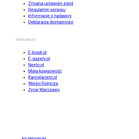
Zmiana ustawień zgód
Regulamin serwisu
Informacje o nadawcy
Deklaracja dostępności
PARTNERZY
E-kiosk.pl
E-gazety.pl
Nexto.pl
Mała księgowość
Kancelarierp.pl
Wieści Rolnicze
Życie Warszawy
KALENDARIUM