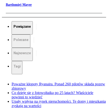
Bartłomiej Mayer
Powiązane
Polecane
Najnowsze
Tagi
Poważne kłopoty Ryanaira. Ponad 260 pilotów składa pozew
zbiorowy
Co dzieje się z fotowoltaiką po 25 latach? Właściciele
powinni to wiedzieć
Upały wpłyną na rynek nieruchomości. Te domy i mieszkania
zyskają na wartości