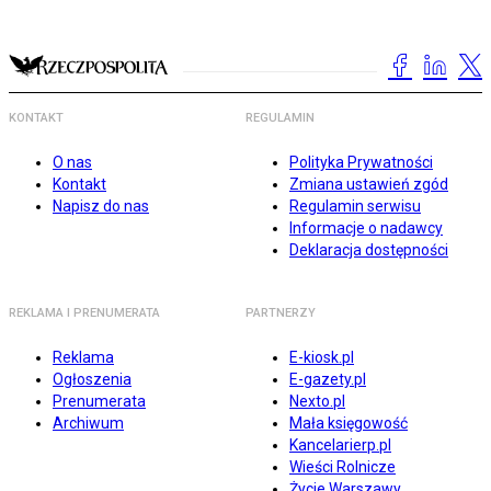
KONTAKT
REGULAMIN
O nas
Polityka Prywatności
Kontakt
Zmiana ustawień zgód
Napisz do nas
Regulamin serwisu
Informacje o nadawcy
Deklaracja dostępności
REKLAMA I PRENUMERATA
PARTNERZY
Reklama
E-kiosk.pl
Ogłoszenia
E-gazety.pl
Prenumerata
Nexto.pl
Archiwum
Mała księgowość
Kancelarierp.pl
Wieści Rolnicze
Życie Warszawy