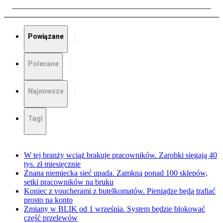
Powiązane
Polecane
Najnowsze
Tagi
W tej branży wciąż brakuje pracowników. Zarobki sięgają 40
tys. zł miesięcznie
Znana niemiecka sieć upada. Zamkną ponad 100 sklepów,
setki pracowników na bruku
Koniec z voucherami z butelkomatów. Pieniądze będą trafiać
prosto na konto
Zmiany w BLIK od 1 września. System będzie blokować
część przelewów