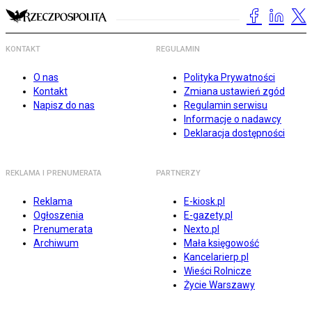
KONTAKT
REGULAMIN
O nas
Polityka Prywatności
Kontakt
Zmiana ustawień zgód
Napisz do nas
Regulamin serwisu
Informacje o nadawcy
Deklaracja dostępności
REKLAMA I PRENUMERATA
PARTNERZY
Reklama
E-kiosk.pl
Ogłoszenia
E-gazety.pl
Prenumerata
Nexto.pl
Archiwum
Mała księgowość
Kancelarierp.pl
Wieści Rolnicze
Życie Warszawy