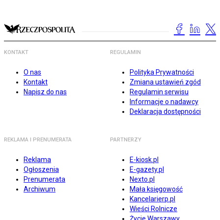
KONTAKT
REGULAMIN
O nas
Polityka Prywatności
Kontakt
Zmiana ustawień zgód
Napisz do nas
Regulamin serwisu
Informacje o nadawcy
Deklaracja dostępności
REKLAMA I PRENUMERATA
PARTNERZY
Reklama
E-kiosk.pl
Ogłoszenia
E-gazety.pl
Prenumerata
Nexto.pl
Archiwum
Mała księgowość
Kancelarierp.pl
Wieści Rolnicze
Życie Warszawy