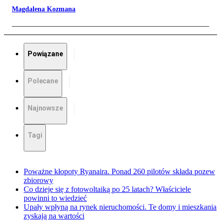
Magdalena Kozmana
Powiązane
Polecane
Najnowsze
Tagi
Poważne kłopoty Ryanaira. Ponad 260 pilotów składa pozew
zbiorowy
Co dzieje się z fotowoltaiką po 25 latach? Właściciele
powinni to wiedzieć
Upały wpłyną na rynek nieruchomości. Te domy i mieszkania
zyskają na wartości