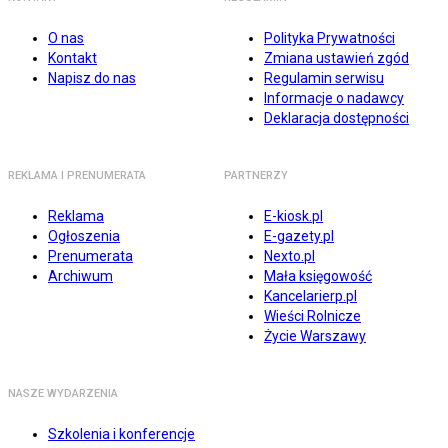
O nas
Polityka Prywatności
Kontakt
Zmiana ustawień zgód
Napisz do nas
Regulamin serwisu
Informacje o nadawcy
Deklaracja dostępności
REKLAMA I PRENUMERATA
PARTNERZY
Reklama
E-kiosk.pl
Ogłoszenia
E-gazety.pl
Prenumerata
Nexto.pl
Archiwum
Mała księgowość
Kancelarierp.pl
Wieści Rolnicze
Życie Warszawy
NASZE WYDARZENIA
Szkolenia i konferencje