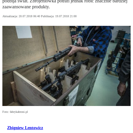
podbija świat. Zbrojeniówka potrafi jednak robić znacznie bardziej
zaawansowane produkty.
Aktualizacja:
20.07.2018 06:40
Publikacja:
19.07.2018 21:00
Foto: fabrykabroni.pl
Zbigniew Lentowicz