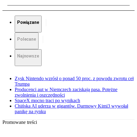
Powiązane
Polecane
Najnowsze
Zysk Nintendo wzrósł o ponad 50 proc. z powodu zwrotu ceł
Trumpa
Producenci aut w Niemczech zaciskają pasa. Potężne
zwolnienia i oszczędności
SpaceX mocno traci po wynikach
Chińska AI uderza w gigantów. Darmowy Kimi3 wywołał
panikę na rynku
Promowane treści