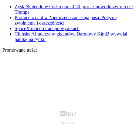
Zysk Nintendo wzrósł o ponad 50 proc. z powodu zwrotu ceł
Trumpa
Producenci aut w Niemczech zaciskają pasa. Potężne
zwolnienia i oszczędności
SpaceX mocno traci po wynikach
Chińska AI uderza w gigantów. Darmowy Kimi3 wywołał
panikę na rynku
Promowane treści