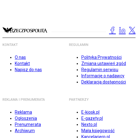
KONTAKT
REGULAMIN
O nas
Polityka Prywatności
Kontakt
Zmiana ustawień zgód
Napisz do nas
Regulamin serwisu
Informacje o nadawcy
Deklaracja dostępności
REKLAMA I PRENUMERATA
PARTNERZY
Reklama
E-kiosk.pl
Ogłoszenia
E-gazety.pl
Prenumerata
Nexto.pl
Archiwum
Mała księgowość
Kancelarierp.pl