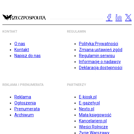
KONTAKT
REGULAMIN
O nas
Polityka Prywatności
Kontakt
Zmiana ustawień zgód
Napisz do nas
Regulamin serwisu
Informacje o nadawcy
Deklaracja dostępności
REKLAMA I PRENUMERATA
PARTNERZY
Reklama
E-kiosk.pl
Ogłoszenia
E-gazety.pl
Prenumerata
Nexto.pl
Archiwum
Mała księgowość
Kancelarierp.pl
Wieści Rolnicze
Życie Warszawy