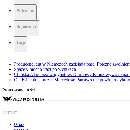
Polecane
Najnowsze
Tagi
Producenci aut w Niemczech zaciskają pasa. Potężne zwolnieni
SpaceX mocno traci po wynikach
Chińska AI uderza w gigantów. Darmowy Kimi3 wywołał pani
Ola Källenius, prezes Mercedesa: Państwo nie powinno dykto
Promowane treści
KONTAKT
O nas