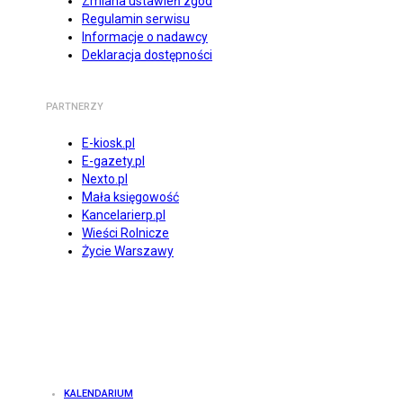
Zmiana ustawień zgód
Regulamin serwisu
Informacje o nadawcy
Deklaracja dostępności
PARTNERZY
E-kiosk.pl
E-gazety.pl
Nexto.pl
Mała księgowość
Kancelarierp.pl
Wieści Rolnicze
Życie Warszawy
KALENDARIUM