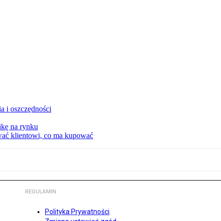
a i oszczędności
kę na rynku
wać klientowi, co ma kupować
REGULAMIN
Polityka Prywatności