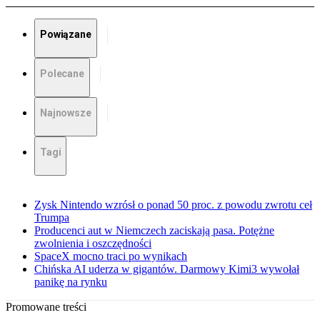
Powiązane
Polecane
Najnowsze
Tagi
Zysk Nintendo wzrósł o ponad 50 proc. z powodu zwrotu ceł
Trumpa
Producenci aut w Niemczech zaciskają pasa. Potężne
zwolnienia i oszczędności
SpaceX mocno traci po wynikach
Chińska AI uderza w gigantów. Darmowy Kimi3 wywołał
panikę na rynku
Promowane treści