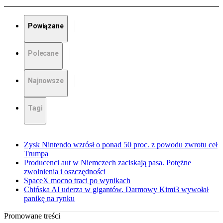
Powiązane
Polecane
Najnowsze
Tagi
Zysk Nintendo wzrósł o ponad 50 proc. z powodu zwrotu ceł
Trumpa
Producenci aut w Niemczech zaciskają pasa. Potężne
zwolnienia i oszczędności
SpaceX mocno traci po wynikach
Chińska AI uderza w gigantów. Darmowy Kimi3 wywołał
panikę na rynku
Promowane treści