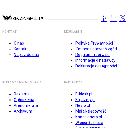
KONTAKT
REGULAMIN
O nas
Polityka Prywatności
Kontakt
Zmiana ustawień zgód
Napisz do nas
Regulamin serwisu
Informacje o nadawcy
Deklaracja dostępności
REKLAMA I PRENUMERATA
PARTNERZY
Reklama
E-kiosk.pl
Ogłoszenia
E-gazety.pl
Prenumerata
Nexto.pl
Archiwum
Mała księgowość
Kancelarierp.pl
Wieści Rolnicze