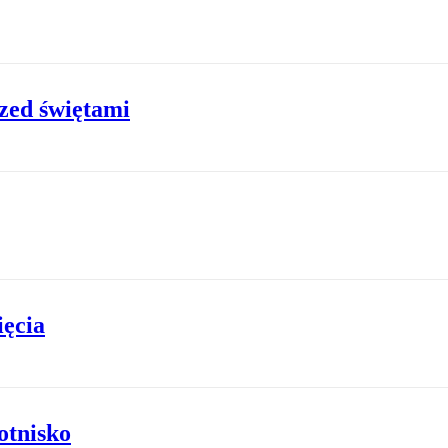
zed świętami
ięcia
otnisko