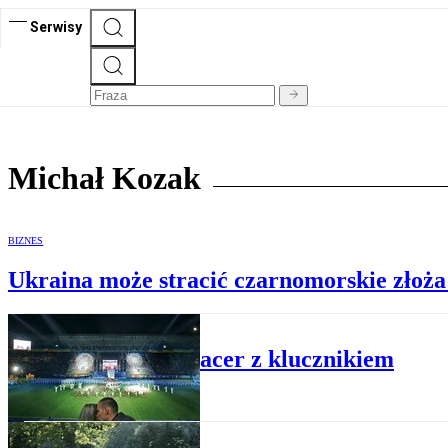
Serwisy
Michał Kozak
BIZNES
Ukraina może stracić czarnomorskie złoża
WYDARZENIA
Długi spacer z klucznikiem
WYDARZENIA