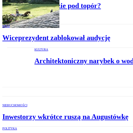
Park idzie pod topór?
KRAJ
Wiceprezydent zablokował audycję
KULTURA
Architektoniczny narybek o wod
NIERUCHOMOŚCI
Inwestorzy wkrótce ruszą na Augustówkę
POLITYKA