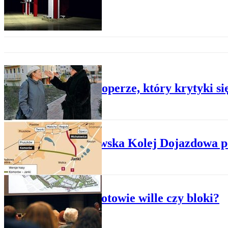
WYDARZENIA
O deweloperze, który krytyki si
BIZNES
Warszawska Kolej Dojazdowa po
WYDARZENIA
Na Mokotowie wille czy bloki?