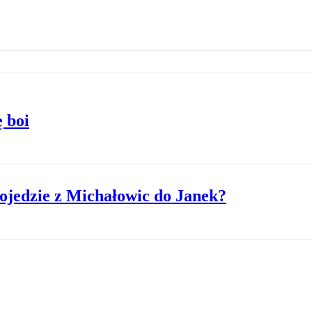
ę boi
jedzie z Michałowic do Janek?