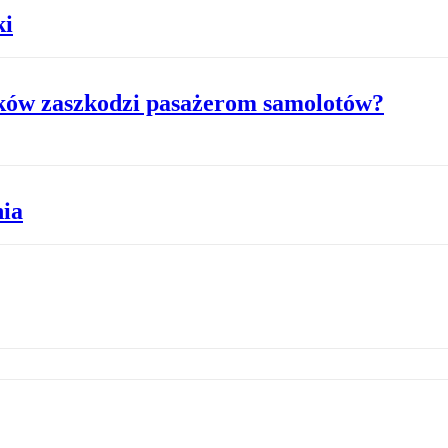
ki
ków zaszkodzi pasażerom samolotów?
nia