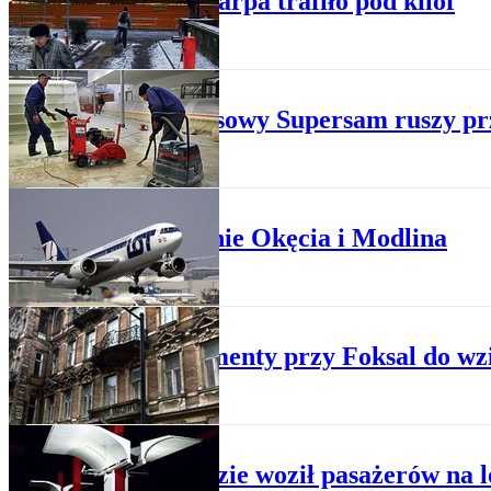
Kino Skarpa trafiło pod kilof
BIZNES
Tymczasowy Supersam ruszy pr
BIZNES
Pikowanie Okęcia i Modlina
WYDARZENIA
Apartamenty przy Foksal do wz
BIZNES
Kto będzie woził pasażerów na l