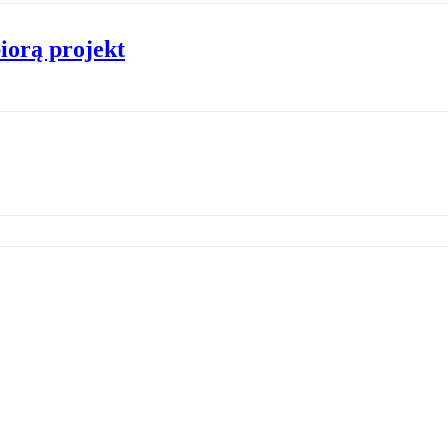
orą projekt
tność