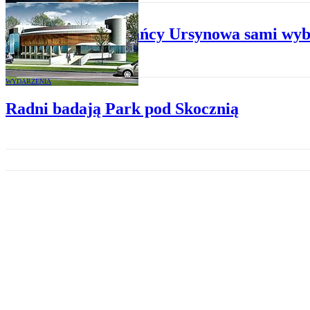
WYDARZENIA
Mieszkańcy Ursynowa sami wybi
WYDARZENIA
Radni badają Park pod Skocznią
WYDARZENIA
Żoliborz Oficerski odzyska świe
WYDARZENIA
Samowolki pójdą pod kilof?