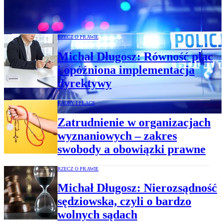
Michał Długosz: Co grozi za fałszywe
zawiadomienie służb?
RZECZ O PRAWIE
Michał Długosz: Równość płac
i opóźniona implementacja
dyrektywy
KADRY I PŁACE
Zatrudnienie w organizacjach
wyznaniowych – zakres
swobody a obowiązki prawne
RZECZ O PRAWIE
Michał Długosz: Nierozsądność
sędziowska, czyli o bardzo
wolnych sądach