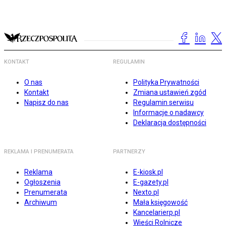
KONTAKT
REGULAMIN
O nas
Polityka Prywatności
Kontakt
Zmiana ustawień zgód
Napisz do nas
Regulamin serwisu
Informacje o nadawcy
Deklaracja dostępności
REKLAMA I PRENUMERATA
PARTNERZY
Reklama
E-kiosk.pl
Ogłoszenia
E-gazety.pl
Prenumerata
Nexto.pl
Archiwum
Mała księgowość
Kancelarierp.pl
Wieści Rolnicze