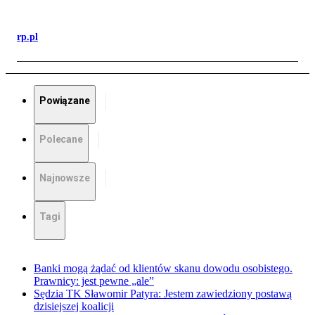
rp.pl
Powiązane
Polecane
Najnowsze
Tagi
Banki mogą żądać od klientów skanu dowodu osobistego.
Prawnicy: jest pewne „ale”
Sędzia TK Sławomir Patyra: Jestem zawiedziony postawą
dzisiejszej koalicji