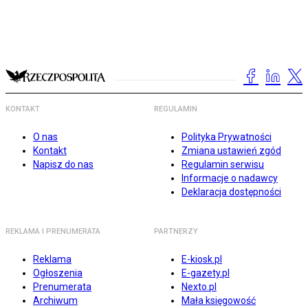
KONTAKT
REGULAMIN
O nas
Polityka Prywatności
Kontakt
Zmiana ustawień zgód
Napisz do nas
Regulamin serwisu
Informacje o nadawcy
Deklaracja dostępności
REKLAMA I PRENUMERATA
PARTNERZY
Reklama
E-kiosk.pl
Ogłoszenia
E-gazety.pl
Prenumerata
Nexto.pl
Archiwum
Mała księgowość