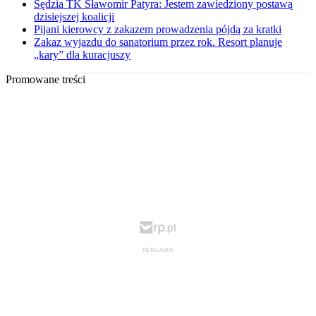
Sędzia TK Sławomir Patyra: Jestem zawiedziony postawą
dzisiejszej koalicji
Pijani kierowcy z zakazem prowadzenia pójdą za kratki
Zakaz wyjazdu do sanatorium przez rok. Resort planuje
„kary” dla kuracjuszy
Promowane treści