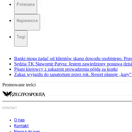
Polecane
Najnowsze
Tagi
Banki mogą żądać od klientów skanu dowodu osobistego. Praw
Sędzia TK Sławomir Patyra: Jestem zawiedziony postawą dzisiej
Pijani kierowcy z zakazem prowadzenia pójdą za kratki
Zakaz wyjazdu do sanatorium przez rok. Resort planuje „kary”
Promowane treści
KONTAKT
O nas
Kontakt
Napisz do nas