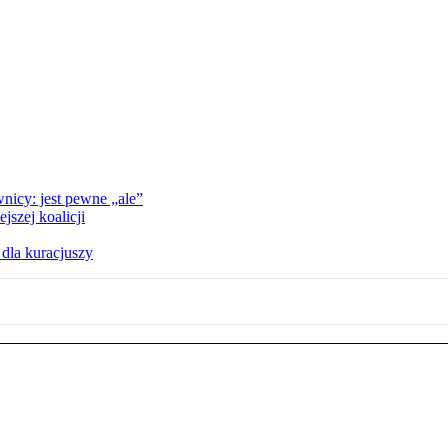
nicy: jest pewne „ale”
szej koalicji
 dla kuracjuszy