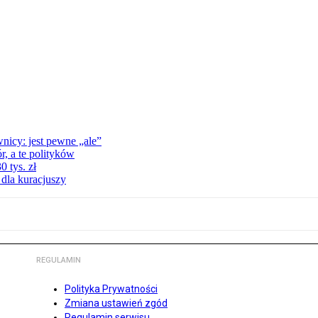
nicy: jest pewne „ale”
, a te polityków
 tys. zł
 dla kuracjuszy
REGULAMIN
Polityka Prywatności
Zmiana ustawień zgód
Regulamin serwisu