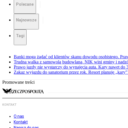
Polecane
Najnowsze
Tagi
Banki mogą żądać od klientów skanu dowodu osobistego. Praw
Trudna walka z samowolą budowlaną. NIK wini gminy i nadzór
Prawo jazdy nie wystarczy do wynajęcia auta. Kary nawet do 30
Zakaz wyjazdu do sanatorium przez rok. Resort planuje „kary”
Promowane treści
KONTAKT
O nas
Kontakt
Napisz do nas