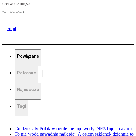
czerwone mięso
Foto: AdobeStock
rp.pl
Powiązane
Polecane
Najnowsze
Tagi
Co dziesiąty Polak w ogóle nie pije wody. NFZ bije na alarm
To nie woda nawadnia najlepiej. A osiem szklanek dziennie to