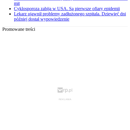
mit
Cyklosporoza zabija w USA. Są pierwsze ofiary epidemii
Lekarz ujawnił problemy zadłużonego szpitala. Dziewięć dni
później dostał wypowiedzenie
Promowane treści