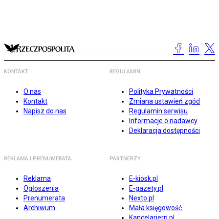
KONTAKT
REGULAMIN
O nas
Polityka Prywatności
Kontakt
Zmiana ustawień zgód
Napisz do nas
Regulamin serwisu
Informacje o nadawcy
Deklaracja dostępności
REKLAMA I PRENUMERATA
PARTNERZY
Reklama
E-kiosk.pl
Ogłoszenia
E-gazety.pl
Prenumerata
Nexto.pl
Archiwum
Mała księgowość
Kancelarierp.pl