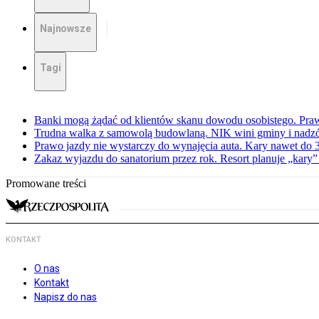
Najnowsze
Tagi
Banki mogą żądać od klientów skanu dowodu osobistego. Praw
Trudna walka z samowolą budowlaną. NIK wini gminy i nadzór
Prawo jazdy nie wystarczy do wynajęcia auta. Kary nawet do 30
Zakaz wyjazdu do sanatorium przez rok. Resort planuje „kary”
Promowane treści
KONTAKT
O nas
Kontakt
Napisz do nas