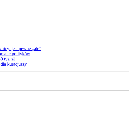
nicy: jest pewne „ale”
, a te polityków
 tys. zł
 dla kuracjuszy