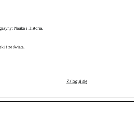
!
azyny: Nauka i Historia.
ki i ze świata.
Zaloguj się