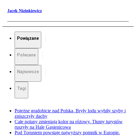
Jacek Nizinkiewicz
Powiązane
Polecane
Najnowsze
Tagi
Potężne gradobicie nad Polską. Bryły lodu wybiły szyby i
zniszczyły dachy
Całe polany zmieniają kolor na różowy. Tłumy turystów
ruszyły na Halę Gąsienicową
Pod Toruniem powstaje najwyższy pomnik w Europie.