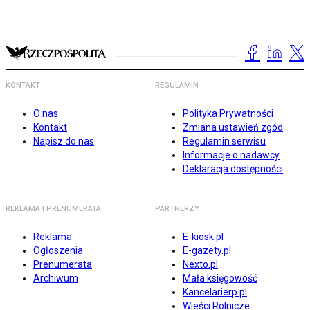
KONTAKT
REGULAMIN
O nas
Polityka Prywatności
Kontakt
Zmiana ustawień zgód
Napisz do nas
Regulamin serwisu
Informacje o nadawcy
Deklaracja dostępności
REKLAMA I PRENUMERATA
PARTNERZY
Reklama
E-kiosk.pl
Ogłoszenia
E-gazety.pl
Prenumerata
Nexto.pl
Archiwum
Mała księgowość
Kancelarierp.pl
Wieści Rolnicze