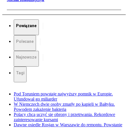
Powiązane
Polecane
Najnowsze
Tagi
Pod Toruniem powstaje najwyższy pomnik w Europie.
Ufundował go miliarder
W Niemczech dwie osoby zmarły po kąpieli w Bałtyku.
Powodem zakażenie bakterią
Polacy chcą uczyć się obrony i przetrwania. Rekordowe
zainteresowanie kursami
Dawne osiedle Rosjan w Warszawie do remontu. Powstanie