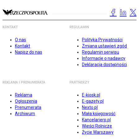
KONTAKT
REGULAMIN
O nas
Polityka Prywatności
Kontakt
Zmiana ustawień zgód
Napisz do nas
Regulamin serwisu
Informacje o nadawcy
Deklaracja dostępności
REKLAMA I PRENUMERATA
PARTNERZY
Reklama
E-kiosk.pl
Ogłoszenia
E-gazety.pl
Prenumerata
Nexto.pl
Archiwum
Mała księgowość
Kancelarierp.pl
Wieści Rolnicze
Życie Warszawy