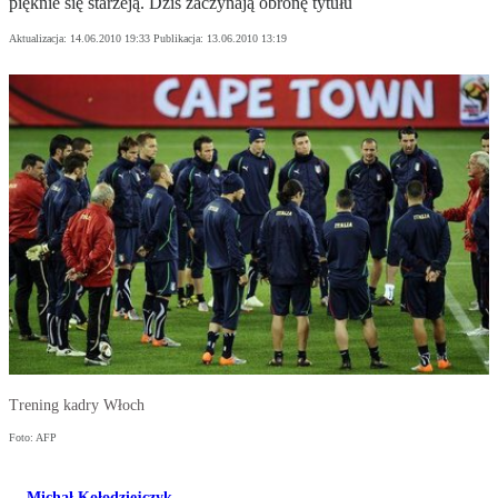
pięknie się starzeją. Dziś zaczynają obronę tytułu
Aktualizacja:
14.06.2010 19:33
Publikacja:
13.06.2010 13:19
Trening kadry Włoch
Foto: AFP
Michał Kołodziejczyk