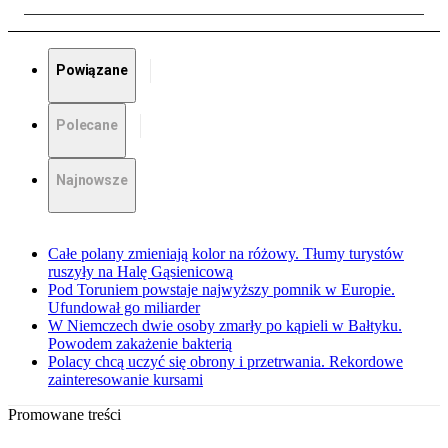
Powiązane
Polecane
Najnowsze
Całe polany zmieniają kolor na różowy. Tłumy turystów
ruszyły na Halę Gąsienicową
Pod Toruniem powstaje najwyższy pomnik w Europie.
Ufundował go miliarder
W Niemczech dwie osoby zmarły po kąpieli w Bałtyku.
Powodem zakażenie bakterią
Polacy chcą uczyć się obrony i przetrwania. Rekordowe
zainteresowanie kursami
Promowane treści