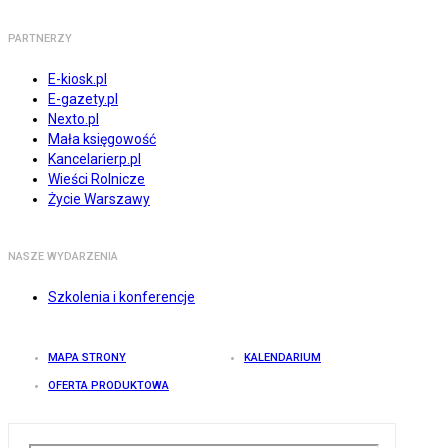
PARTNERZY
E-kiosk.pl
E-gazety.pl
Nexto.pl
Mała księgowość
Kancelarierp.pl
Wieści Rolnicze
Życie Warszawy
NASZE WYDARZENIA
Szkolenia i konferencje
MAPA STRONY
KALENDARIUM
OFERTA PRODUKTOWA